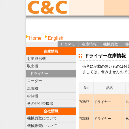
Home
English
ＨＯＭＥ
在庫情報
機械買取
機
在庫情報
ドライヤー在庫情報
射出成形機
取出機
備考に記載の無いものは付
ましては、含みませんので
ドライヤー
ローダー
No
品名
温調機
粉砕機
70587
ドライヤー
H
その他付帯機器
会社情報
機械買取について
70588
ドライヤー
H
機械販売について